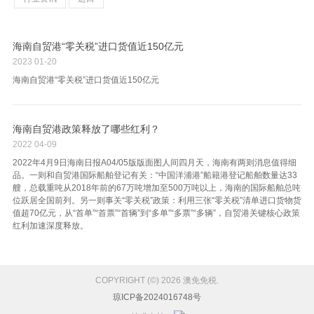
海南自贸港“零关税”进口货值近150亿元
2023
01-20
海南自贸港“零关税”进口货值近150亿元
海南自贸港政策释放了哪些红利？
2022
04-09
2022年4月9日海南日报A04/05版版面图人间四月天，海南有两则消息值得细
品。一则和自贸港国际船舶登记有关：“中国洋浦港”船籍港登记船舶数量达33
艘，总载重吨从2018年前的67万吨增加至500万吨以上，海南的国际船舶总吨
位跃居全国前列。另一则事关“零关税”政策：利用三张“零关税”清单进口货物货
值超70亿元，从“首单”“首票”“首辆”到“多单”“多票”“多辆”，自贸港关键核心政策
红利加速深度释放。
COPYRIGHT (©) 2026 澳免免税.
琼ICP备2024016748号