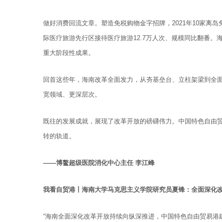
做好消费回流文章。塑造免税购物金字招牌，2021年10家离岛
际医疗旅游先行区接待医疗旅游12.7万人次、规模同比翻番。
重大阶段性成果。
回首这些年，海南改革全面发力，从夯基垒台、立柱架梁到全
宽领域、更深层次。
既往的发展成就，展现了改革开放的磅礴伟力。中国特色自由
转的轨道。
——博鳌超级医院消化中心主任 李江峰
我看自贸港丨海南大学马克思主义学院研究员夏锋：全面深化改
“海南全面深化改革开放持续向纵深推进，中国特色自由贸易港