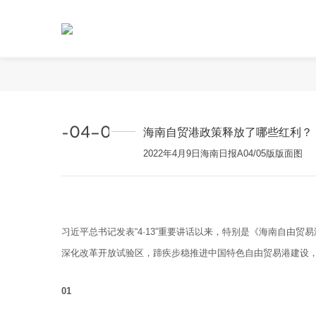
2022-04-09 00:00:00
海南自贸港政策释放了哪些红利？
2022年4月9日海南日报A04/05版版面图
人间四月天，海南有两则消息值得细品。
一则和自贸港国际船舶登记有关：“中国洋浦港
吨以上，海南的国际船舶总吨位跃居全国
习近平总书记发表“4·13”重要讲话以来，特别是《海南自由
另一则事关“零关税”政策：利用三张“零关税”清
深化改革开放试验区，蹄疾步稳推进中国特色自由贸易港建设
贸港关键核心政策红利加速深度释放。
01