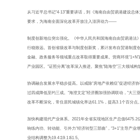
从习近平总书记“4·13”重要讲话，到《海南自由贸易港建设
要求，为海南全面深化改革开放注入澎湃动力——
制度创新地位突出强化。《中华人民共和国海南自由贸易港法
行稳致远。首创省级改革与制度创新奖，累计发布自贸港制度创
金融、政务服务等领域重点改革取得重要成果。营商环境“1+N
产业园区。“证照分离”改革深入推进。聚焦“陆海空”三大领域
协调融合发展水平稳步提高。以戒除“房地产依赖症”促进经济
过四成降低至约三成。“海澄文定”经济圈加强协调联动，“大三
改革不断深化，常住居民城镇化率达61.1%，提高3.1个百分点
加快构建现代产业体系。2021年全省实现地区生产总值6475.
响练内功、转动能、引外力“经济转型三部曲”，“3+1”主导产
业结构调整为19.4∶19.1∶61.5。