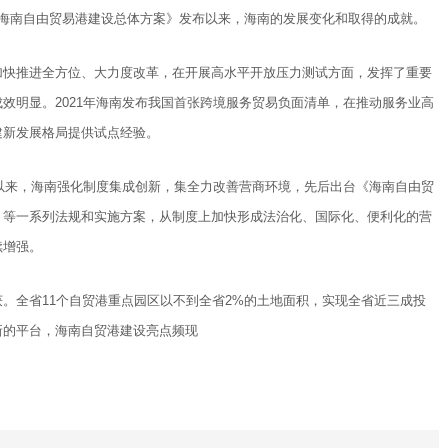
是《海南自由贸易港建设总体方案》发布以来，海南的发展变化和取得的成就。
加快推进全方位、大力度改革，在开展高水平开放压力测试方面，发挥了重要
效明显。2021年海南发布我国首张跨境服务贸易负面清单，在推动服务业高
建新发展格局提供试点经验。
年以来，海南强化制度集成创新，集全力改善营商环境，先后出台《海南自由贸
》等一系列法规和实施方案，从制度上加快形成法治化、国际化、便利化的营
续增强。
。全省11个自贸港重点园区以不到全省2%的土地面积，实现全省近三成投
新的平台，海南自贸港建设亮点频现