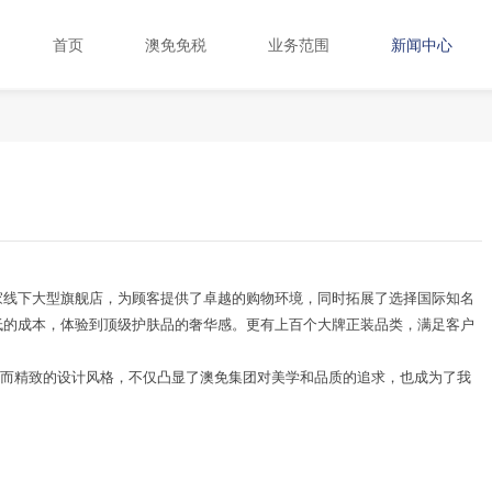
首页
澳免免税
业务范围
新闻中心
家线下大型旗舰店，为顾客提供了卓越的购物环境，同时拓展了选择国际知名
低的成本，体验到顶级护肤品的奢华感。更有上百个大牌正装品类，满足客户
独特而精致的设计风格，不仅凸显了澳免集团对美学和品质的追求，也成为了我