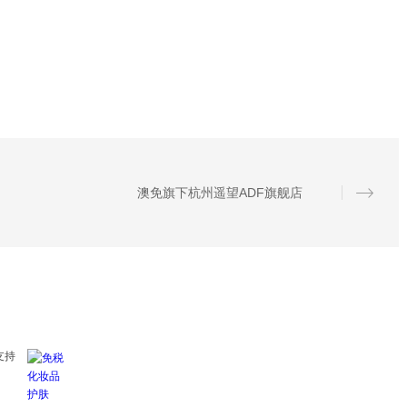
澳免旗下杭州遥望ADF旗舰店
支持