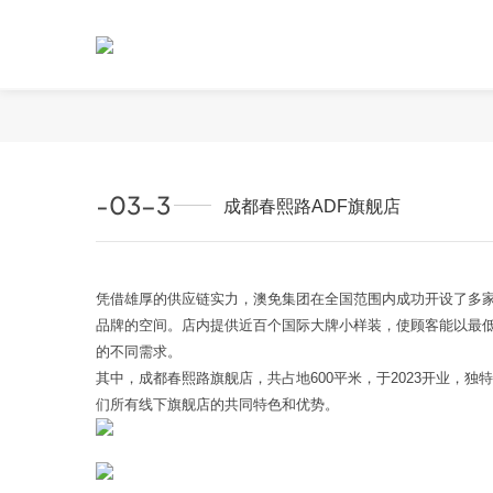
2024-03-30 15:00:50
成都春熙路ADF旗舰店
凭借雄厚的供应链实力，澳免集团在全国范围内成功开设了多
品牌的空间。店内提供近百个国际大牌小样装，使顾客能以最
的不同需求。
其中，成都春熙路旗舰店，共占地600平米，于2023开业，
们所有线下旗舰店的共同特色和优势。